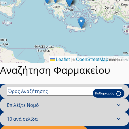
Leaflet
|
OpenStreetMap
©
contributors
Αναζήτηση Φαρμακείου
Καθαρισμός
Όρος Αναζήτησης
Επιλέξτε Νομό
Επιλέξτε Νομό
10 ανά σελίδα
Εγγραφές ανά σελίδα