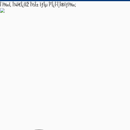
Î Ï‰Ï‚ Î¼Ï€Î¿ÏÏŽ Î½Î± ÏƒÎµ Î²Î¿Î·Î¸Î®ÏƒÏ‰;