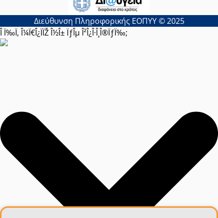
Διεύθυνση Πληροφορικής ΕΟΠΥΥ © 2025
Î Ï‰Ï‚ Î¼Ï€Î¿ÏÏŽ Î½Î± ÏƒÎµ Î²Î¿Î·Î¸Î®ÏƒÏ‰;