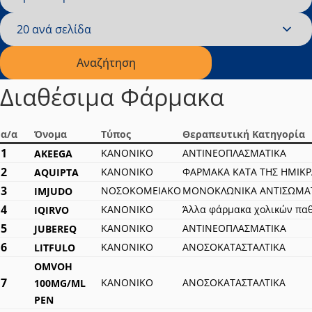
Δραστική Ουσία
20 ανά σελίδα
Εγγραφές ανά σελίδα
Αναζήτηση
Διαθέσιμα Φάρμακα
α/α
Όνομα
Τύπος
Θεραπευτική Κατηγορία
1
ΚΑΝΟΝΙΚΟ
ΑΝΤΙΝΕΟΠΛΑΣΜΑΤΙΚΑ
AKEEGA
2
ΚΑΝΟΝΙΚΟ
ΦΑΡΜΑΚΑ ΚΑΤΑ ΤΗΣ ΗΜΙΚΡ
AQUIPTA
3
ΝΟΣΟΚΟΜΕΙΑΚΟ
ΜΟΝΟΚΛΩΝΙΚΑ ΑΝΤΙΣΩΜΑ
IMJUDO
4
ΚΑΝΟΝΙΚΟ
Άλλα φάρμακα χολικών πα
IQIRVO
5
ΚΑΝΟΝΙΚΟ
ΑΝΤΙΝΕΟΠΛΑΣΜΑΤΙΚΑ
JUBEREQ
6
ΚΑΝΟΝΙΚΟ
ΑΝΟΣΟΚΑΤΑΣΤΑΛΤΙΚΑ
LITFULO
OMVOH
7
ΚΑΝΟΝΙΚΟ
ΑΝΟΣΟΚΑΤΑΣΤΑΛΤΙΚΑ
100MG/ML
PEN