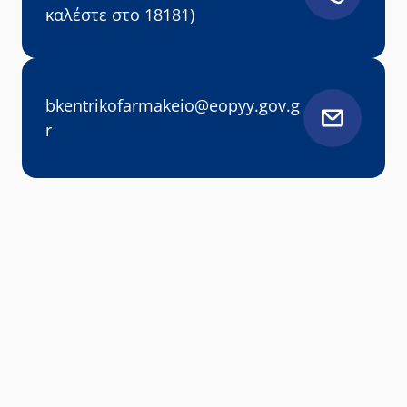
καλέστε στο 18181)
bkentrikofarmakeio@eopyy.gov.g
Leaflet
|
r
©
OpenStreetMap
contributors
+
Β-ΚΕΝΤΡΙΚΟ ΦΑΡΜΑΚΕΙΟ
−
2ος δρόμος Ολυμπιακού Σκοπευ
Μαρκόπουλο