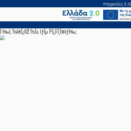
Υπηρεσίες Ε.Ο
Î Ï‰Ï‚ Î¼Ï€Î¿ÏÏŽ Î½Î± ÏƒÎµ Î²Î¿Î·Î¸Î®ÏƒÏ‰;