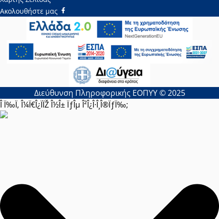
Ακολουθήστε μας
Διεύθυνση Πληροφορικής ΕΟΠΥΥ © 2025
Î Ï‰Ï‚ Î¼Ï€Î¿ÏÏŽ Î½Î± ÏƒÎµ Î²Î¿Î·Î¸Î®ÏƒÏ‰;