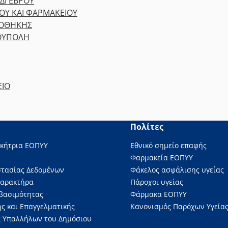
ΔΙ ΕΒΡΟΥ
ΡΟΥ ΚΑΙ ΦΑΡΜΑΚΕΙΟΥ
ΠΟΘΗΚΗΣ
ΟΥΠΟΛΗ
ΕΙΟ
Πολίτες
ικήτρια ΕΟΠΥΥ
Εθνικό σημείο επαφής
Φαρμακεία ΕΟΠΥΥ
στασίας Δεδομένων
Φάκελος ασφάλισης υγείας
Χαρακτήρα
Πάροχοι υγείας
βασιμότητας
Φάρμακα ΕΟΠΥΥ
ς και Επαγγελματικής
Κανονισμός Παρόχων Υγείας
 Υπαλλήλων του Δημόσιου