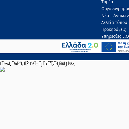
Τομέα
Οργανόγραμμ
Νέα – Ανακοι
Δελτία τύπου
Προκηρύξεις –
Υπηρεσίες Ε.Ο
Î Ï‰Ï‚ Î¼Ï€Î¿ÏÏŽ Î½Î± ÏƒÎµ Î²Î¿Î·Î¸Î®ÏƒÏ‰;