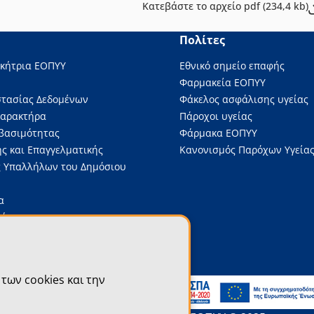
Κατεβάστε το αρχείο pdf (234,4 kb)
Πολίτες
ικήτρια ΕΟΠΥΥ
Εθνικό σημείο επαφής
Φαρμακεία ΕΟΠΥΥ
στασίας Δεδομένων
Φάκελος ασφάλισης υγείας
Χαρακτήρα
Πάροχοι υγείας
βασιμότητας
Φάρμακα ΕΟΠΥΥ
ς και Επαγγελματικής
Κανονισμός Παρόχων Υγείας
 Υπαλλήλων του Δημόσιου
α
νώσεις
 Διαγωνισμοί
.Π.Υ.Υ.
των cookies και την