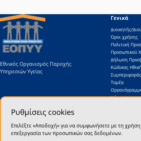
Γενικά
Διοικητής/Διο
Όροι χρήσης
Πολιτική Προ
Προσωπικού 
Δήλωση Προσ
Εθνικός Οργανισμός Παροχής
Κώδικας Ηθική
Υπηρεσιών Υγείας
Συμπεριφοράς
Τομέα
Οργανόγραμμ
Νέα – Ανακοι
Δελτία τύπου
Ρυθμίσεις cookies
Προκηρύξεις –
Υπηρεσίες Ε.Ο
Επιλέξτε «Αποδοχή» για να συμφωνήσετε με τη χρήση 
επεξεργασία των προσωπικών σας δεδομένων.