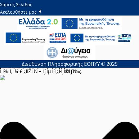
Χάρτης Σελίδας
Ακολουθήστε μας
Διεύθυνση Πληροφορικής ΕΟΠΥΥ © 2025
Î Ï‰Ï‚ Î¼Ï€Î¿ÏÏŽ Î½Î± ÏƒÎµ Î²Î¿Î·Î¸Î®ÏƒÏ‰;