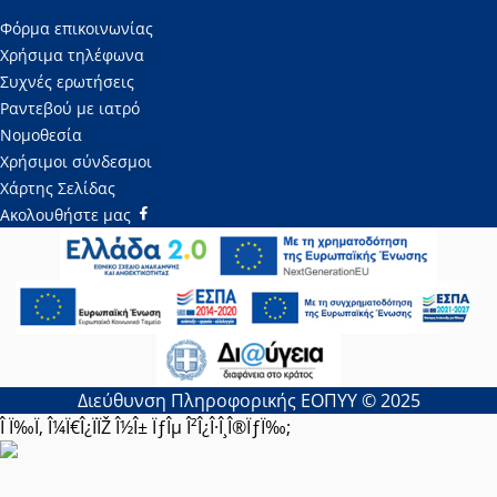
Φόρμα επικοινωνίας
Χρήσιμα τηλέφωνα
Συχνές ερωτήσεις
Ραντεβού με ιατρό
Νομοθεσία
Χρήσιμοι σύνδεσμοι
Χάρτης Σελίδας
Ακολουθήστε μας
Διεύθυνση Πληροφορικής ΕΟΠΥΥ © 2025
Î Ï‰Ï‚ Î¼Ï€Î¿ÏÏŽ Î½Î± ÏƒÎµ Î²Î¿Î·Î¸Î®ÏƒÏ‰;