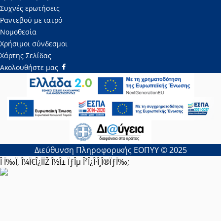
Συχνές ερωτήσεις
Ραντεβού με ιατρό
Νομοθεσία
Χρήσιμοι σύνδεσμοι
Χάρτης Σελίδας
Ακολουθήστε μας
Διεύθυνση Πληροφορικής ΕΟΠΥΥ © 2025
Î Ï‰Ï‚ Î¼Ï€Î¿ÏÏŽ Î½Î± ÏƒÎµ Î²Î¿Î·Î¸Î®ÏƒÏ‰;