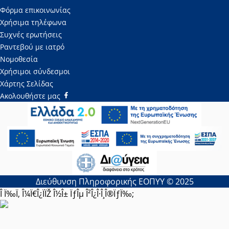
Φόρμα επικοινωνίας
Χρήσιμα τηλέφωνα
Συχνές ερωτήσεις
Ραντεβού με ιατρό
Νομοθεσία
Χρήσιμοι σύνδεσμοι
Χάρτης Σελίδας
Ακολουθήστε μας
Διεύθυνση Πληροφορικής ΕΟΠΥΥ © 2025
Î Ï‰Ï‚ Î¼Ï€Î¿ÏÏŽ Î½Î± ÏƒÎµ Î²Î¿Î·Î¸Î®ÏƒÏ‰;